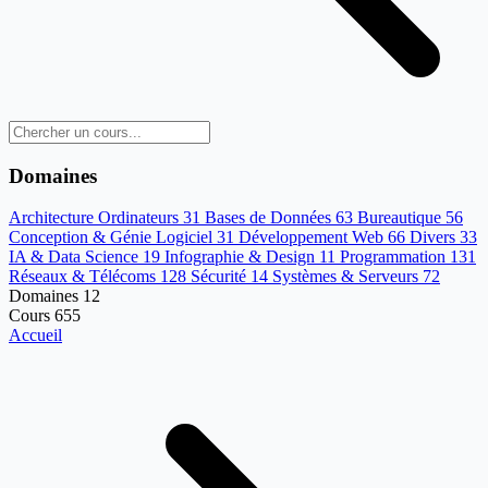
Domaines
Architecture Ordinateurs
31
Bases de Données
63
Bureautique
56
Conception & Génie Logiciel
31
Développement Web
66
Divers
33
IA & Data Science
19
Infographie & Design
11
Programmation
131
Réseaux & Télécoms
128
Sécurité
14
Systèmes & Serveurs
72
Domaines
12
Cours
655
Accueil