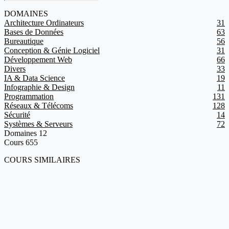
DOMAINES
Architecture Ordinateurs
31
Bases de Données
63
Bureautique
56
Conception & Génie Logiciel
31
Développement Web
66
Divers
33
IA & Data Science
19
Infographie & Design
11
Programmation
131
Réseaux & Télécoms
128
Sécurité
14
Systèmes & Serveurs
72
Domaines
12
Cours
655
COURS SIMILAIRES