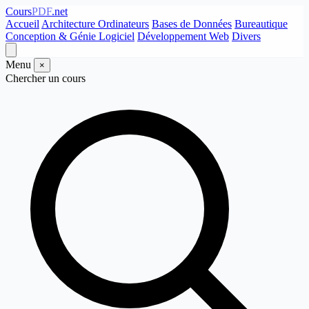
Cours
PDF
.net
Accueil
Architecture Ordinateurs
Bases de Données
Bureautique
Conception & Génie Logiciel
Développement Web
Divers
Menu
×
Chercher un cours