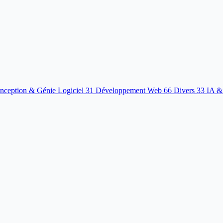
nception & Génie Logiciel
31
Développement Web
66
Divers
33
IA &