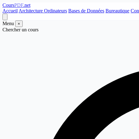
Cours
PDF
.net
Accueil
Architecture Ordinateurs
Bases de Données
Bureautique
Con
Menu
×
Chercher un cours