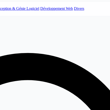
ception & Génie Logiciel
Développement Web
Divers