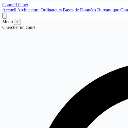
Cours
PDF
.net
Accueil
Architecture Ordinateurs
Bases de Données
Bureautique
Con
Menu
×
Chercher un cours