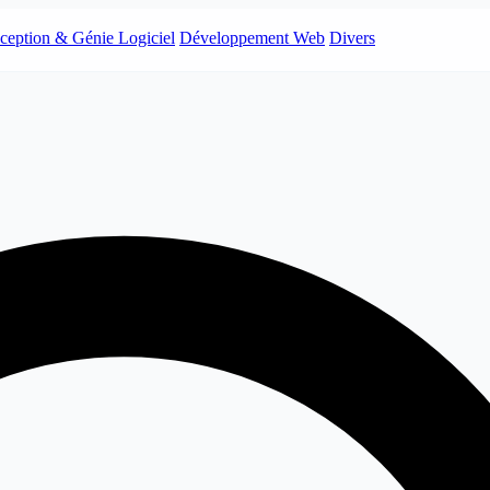
ception & Génie Logiciel
Développement Web
Divers