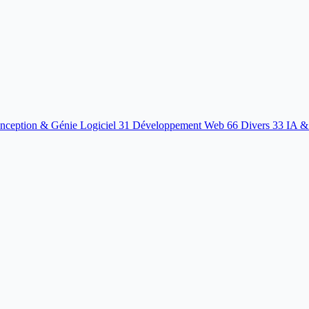
nception & Génie Logiciel
31
Développement Web
66
Divers
33
IA &