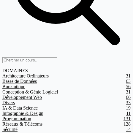
DOMAINES
Architecture Ordinateurs
31
Bases de Données
63
Bureautique
56
Conception & Génie Logiciel
31
Développement Web
66
Divers
33
IA & Data Science
19
Infographie & Design
11
Programmation
131
Réseaux & Télécoms
128
Sécurité
14