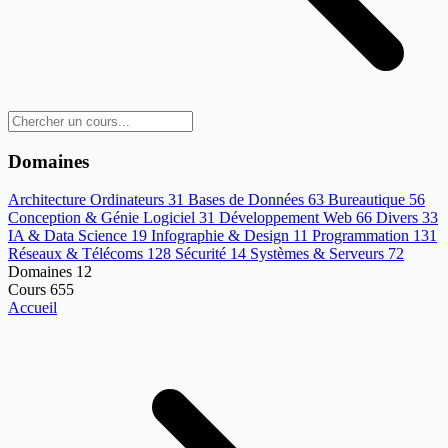
Domaines
Architecture Ordinateurs
31
Bases de Données
63
Bureautique
56
Conception & Génie Logiciel
31
Développement Web
66
Divers
33
IA & Data Science
19
Infographie & Design
11
Programmation
131
Réseaux & Télécoms
128
Sécurité
14
Systèmes & Serveurs
72
Domaines
12
Cours
655
Accueil