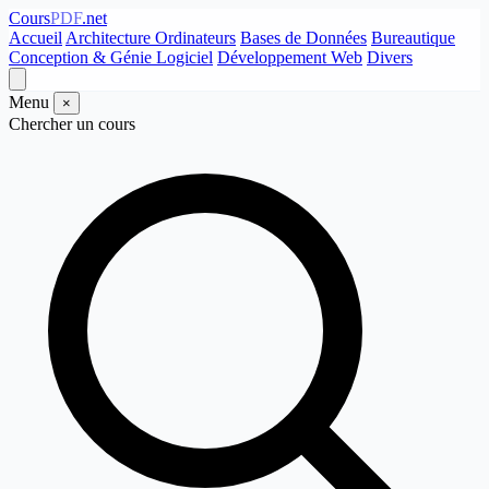
Cours
PDF
.net
Accueil
Architecture Ordinateurs
Bases de Données
Bureautique
Conception & Génie Logiciel
Développement Web
Divers
Menu
×
Chercher un cours