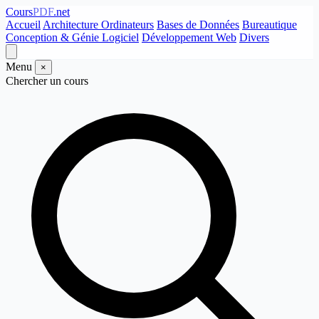
Cours
PDF
.net
Accueil
Architecture Ordinateurs
Bases de Données
Bureautique
Conception & Génie Logiciel
Développement Web
Divers
Menu
×
Chercher un cours