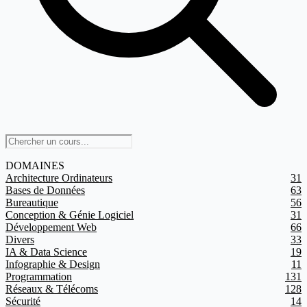
DOMAINES
Architecture Ordinateurs
31
Bases de Données
63
Bureautique
56
Conception & Génie Logiciel
31
Développement Web
66
Divers
33
IA & Data Science
19
Infographie & Design
11
Programmation
131
Réseaux & Télécoms
128
Sécurité
14