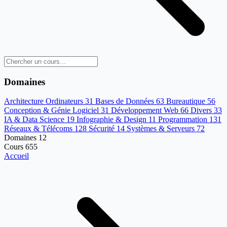
Domaines
Architecture Ordinateurs
31
Bases de Données
63
Bureautique
56
Conception & Génie Logiciel
31
Développement Web
66
Divers
33
IA & Data Science
19
Infographie & Design
11
Programmation
131
Réseaux & Télécoms
128
Sécurité
14
Systèmes & Serveurs
72
Domaines
12
Cours
655
Accueil