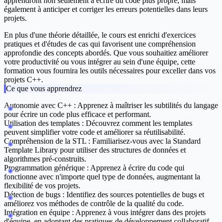
apprendront non seulement à écrire du code plus propre, mais
également à anticiper et corriger les erreurs potentielles dans leurs
projets.
En plus d'une théorie détaillée, le cours est enrichi d'exercices
pratiques et d'études de cas qui favorisent une compréhension
approfondie des concepts abordés. Que vous souhaitiez améliorer
votre productivité ou vous intégrer au sein d'une équipe, cette
formation vous fournira les outils nécessaires pour exceller dans vos
projets C++.
Ce que vous apprendrez
Autonomie avec C++
: Apprenez à maîtriser les subtilités du langage
pour écrire un code plus efficace et performant.
Utilisation des templates
: Découvrez comment les templates
peuvent simplifier votre code et améliorer sa réutilisabilité.
Compréhension de la STL
: Familiarisez-vous avec la Standard
Template Library pour utiliser des structures de données et
algorithmes pré-construits.
Programmation générique
: Apprenez à écrire du code qui
fonctionne avec n'importe quel type de données, augmentant la
flexibilité de vos projets.
Détection de bugs
: Identifiez des sources potentielles de bugs et
améliorez vos méthodes de contrôle de la qualité du code.
Intégration en équipe
: Apprenez à vous intégrer dans des projets
d'équipe, en adoptant des pratiques de développement collaboratif.