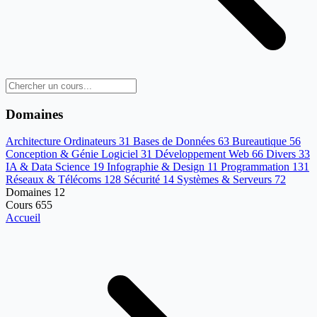
Domaines
Architecture Ordinateurs
31
Bases de Données
63
Bureautique
56
Conception & Génie Logiciel
31
Développement Web
66
Divers
33
IA & Data Science
19
Infographie & Design
11
Programmation
131
Réseaux & Télécoms
128
Sécurité
14
Systèmes & Serveurs
72
Domaines
12
Cours
655
Accueil