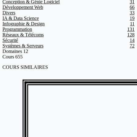
Conception & Génie Logiciel
31
Développement Web
66
Divers
33
IA & Data Science
19
Infographie & Design
11
Programmation
131
Réseaux & Télécoms
128
Sécurité
14
Systèmes & Serveurs
72
Domaines
12
Cours
655
COURS SIMILAIRES