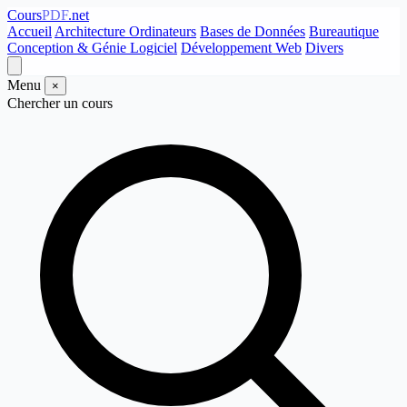
Cours
PDF
.net
Accueil
Architecture Ordinateurs
Bases de Données
Bureautique
Conception & Génie Logiciel
Développement Web
Divers
Menu
×
Chercher un cours