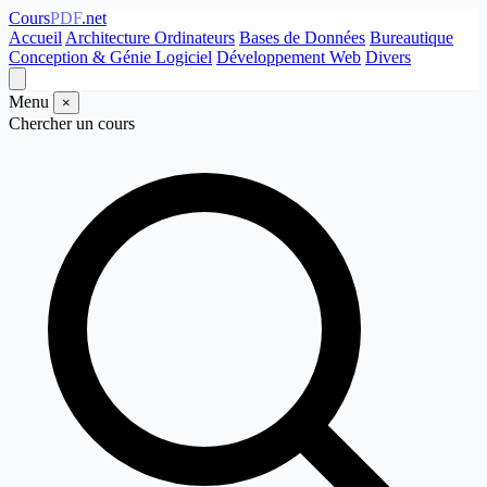
Cours
PDF
.net
Accueil
Architecture Ordinateurs
Bases de Données
Bureautique
Conception & Génie Logiciel
Développement Web
Divers
Menu
×
Chercher un cours