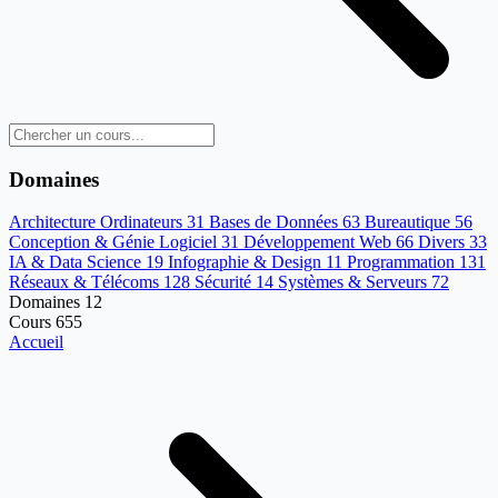
Domaines
Architecture Ordinateurs
31
Bases de Données
63
Bureautique
56
Conception & Génie Logiciel
31
Développement Web
66
Divers
33
IA & Data Science
19
Infographie & Design
11
Programmation
131
Réseaux & Télécoms
128
Sécurité
14
Systèmes & Serveurs
72
Domaines
12
Cours
655
Accueil