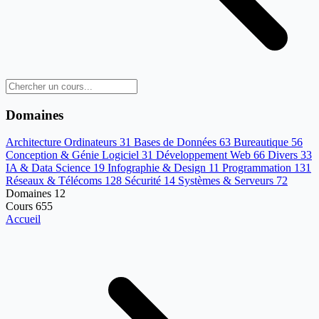
Domaines
Architecture Ordinateurs
31
Bases de Données
63
Bureautique
56
Conception & Génie Logiciel
31
Développement Web
66
Divers
33
IA & Data Science
19
Infographie & Design
11
Programmation
131
Réseaux & Télécoms
128
Sécurité
14
Systèmes & Serveurs
72
Domaines
12
Cours
655
Accueil