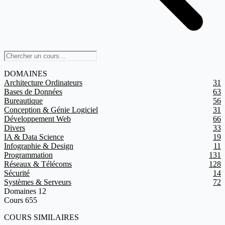
DOMAINES
Architecture Ordinateurs
31
Bases de Données
63
Bureautique
56
Conception & Génie Logiciel
31
Développement Web
66
Divers
33
IA & Data Science
19
Infographie & Design
11
Programmation
131
Réseaux & Télécoms
128
Sécurité
14
Systèmes & Serveurs
72
Domaines
12
Cours
655
COURS SIMILAIRES