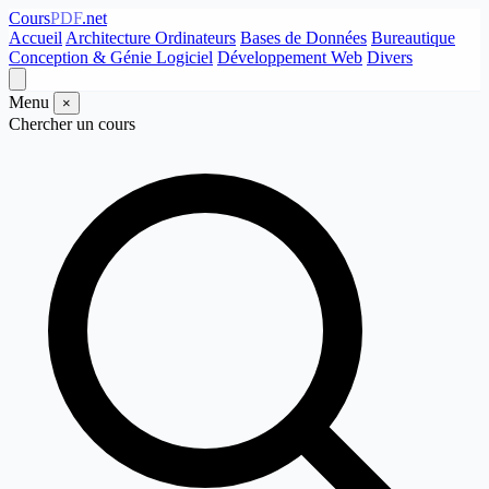
Cours
PDF
.net
Accueil
Architecture Ordinateurs
Bases de Données
Bureautique
Conception & Génie Logiciel
Développement Web
Divers
Menu
×
Chercher un cours