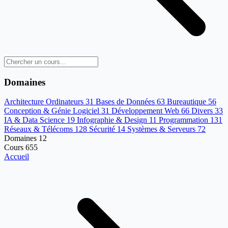
Domaines
Architecture Ordinateurs
31
Bases de Données
63
Bureautique
56
Conception & Génie Logiciel
31
Développement Web
66
Divers
33
IA & Data Science
19
Infographie & Design
11
Programmation
131
Réseaux & Télécoms
128
Sécurité
14
Systèmes & Serveurs
72
Domaines
12
Cours
655
Accueil