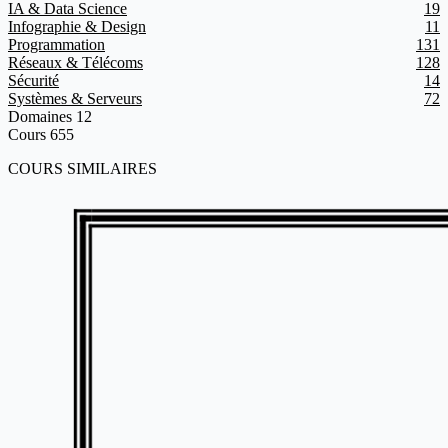
IA & Data Science
19
Infographie & Design
11
Programmation
131
Réseaux & Télécoms
128
Sécurité
14
Systèmes & Serveurs
72
Domaines
12
Cours
655
COURS SIMILAIRES