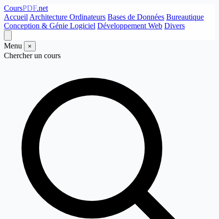
Cours
PDF
.net
Accueil
Architecture Ordinateurs
Bases de Données
Bureautique
Conception & Génie Logiciel
Développement Web
Divers
Menu
×
Chercher un cours