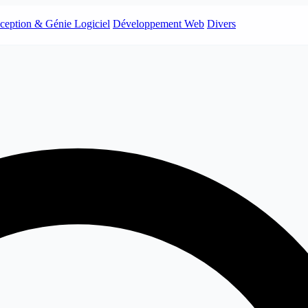
ception & Génie Logiciel
Développement Web
Divers