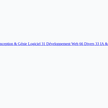
nception & Génie Logiciel
31
Développement Web
66
Divers
33
IA &