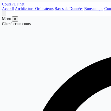
Cours
PDF
.net
Accueil
Architecture Ordinateurs
Bases de Données
Bureautique
Con
Menu
×
Chercher un cours