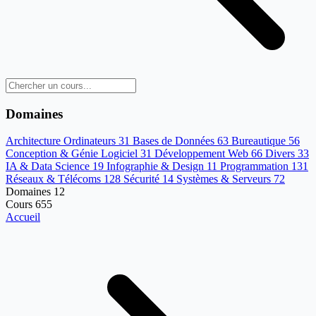
Domaines
Architecture Ordinateurs
31
Bases de Données
63
Bureautique
56
Conception & Génie Logiciel
31
Développement Web
66
Divers
33
IA & Data Science
19
Infographie & Design
11
Programmation
131
Réseaux & Télécoms
128
Sécurité
14
Systèmes & Serveurs
72
Domaines
12
Cours
655
Accueil