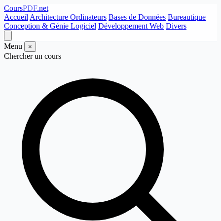
Cours
PDF
.net
Accueil
Architecture Ordinateurs
Bases de Données
Bureautique
Conception & Génie Logiciel
Développement Web
Divers
Menu
×
Chercher un cours