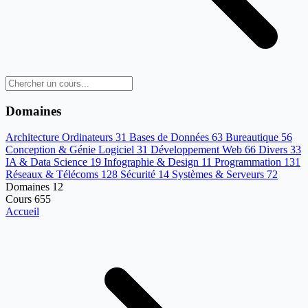
Domaines
Architecture Ordinateurs
31
Bases de Données
63
Bureautique
56
Conception & Génie Logiciel
31
Développement Web
66
Divers
33
IA & Data Science
19
Infographie & Design
11
Programmation
131
Réseaux & Télécoms
128
Sécurité
14
Systèmes & Serveurs
72
Domaines
12
Cours
655
Accueil