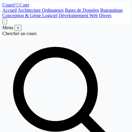
Cours
PDF
.net
Accueil
Architecture Ordinateurs
Bases de Données
Bureautique
Conception & Génie Logiciel
Développement Web
Divers
Menu
×
Chercher un cours