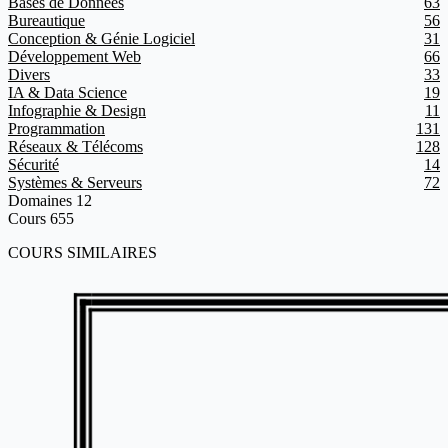
Bases de Données
63
Bureautique
56
Conception & Génie Logiciel
31
Développement Web
66
Divers
33
IA & Data Science
19
Infographie & Design
11
Programmation
131
Réseaux & Télécoms
128
Sécurité
14
Systèmes & Serveurs
72
Domaines
12
Cours
655
COURS SIMILAIRES