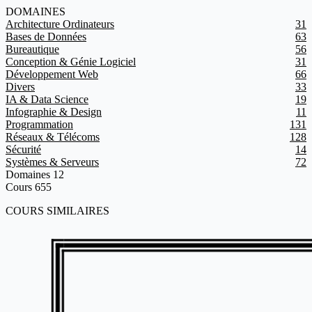
DOMAINES
Architecture Ordinateurs
31
Bases de Données
63
Bureautique
56
Conception & Génie Logiciel
31
Développement Web
66
Divers
33
IA & Data Science
19
Infographie & Design
11
Programmation
131
Réseaux & Télécoms
128
Sécurité
14
Systèmes & Serveurs
72
Domaines
12
Cours
655
COURS SIMILAIRES