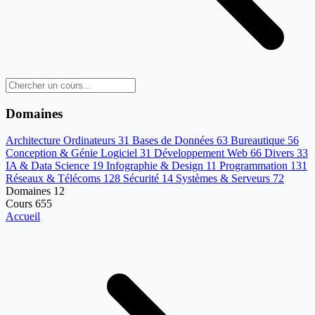
Domaines
Architecture Ordinateurs
31
Bases de Données
63
Bureautique
56
Conception & Génie Logiciel
31
Développement Web
66
Divers
33
IA & Data Science
19
Infographie & Design
11
Programmation
131
Réseaux & Télécoms
128
Sécurité
14
Systèmes & Serveurs
72
Domaines
12
Cours
655
Accueil