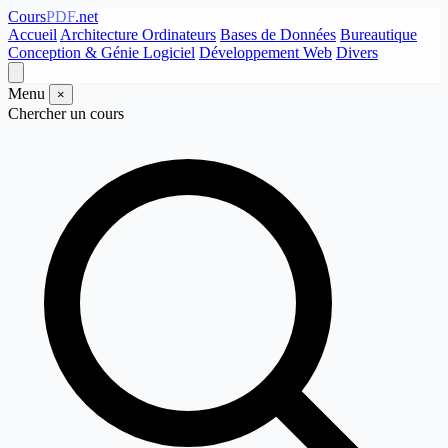
Cours
PDF
.net
Accueil
Architecture Ordinateurs
Bases de Données
Bureautique
Conception & Génie Logiciel
Développement Web
Divers
Menu
×
Chercher un cours