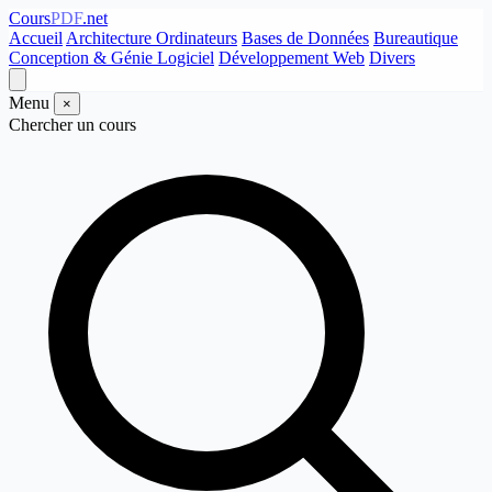
Cours
PDF
.net
Accueil
Architecture Ordinateurs
Bases de Données
Bureautique
Conception & Génie Logiciel
Développement Web
Divers
Menu
×
Chercher un cours