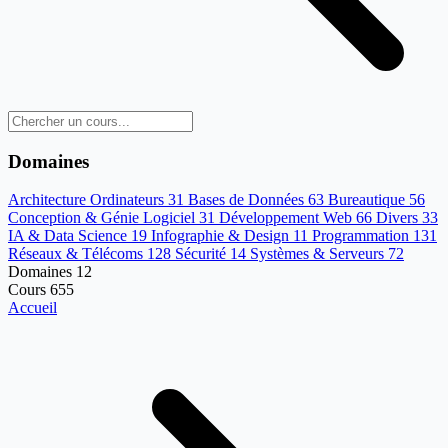
Domaines
Architecture Ordinateurs
31
Bases de Données
63
Bureautique
56
Conception & Génie Logiciel
31
Développement Web
66
Divers
33
IA & Data Science
19
Infographie & Design
11
Programmation
131
Réseaux & Télécoms
128
Sécurité
14
Systèmes & Serveurs
72
Domaines
12
Cours
655
Accueil