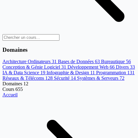
Domaines
Architecture Ordinateurs
31
Bases de Données
63
Bureautique
56
Conception & Génie Logiciel
31
Développement Web
66
Divers
33
IA & Data Science
19
Infographie & Design
11
Programmation
131
Réseaux & Télécoms
128
Sécurité
14
Systèmes & Serveurs
72
Domaines
12
Cours
655
Accueil