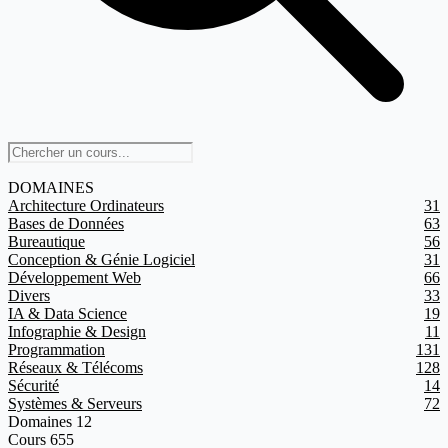
DOMAINES
Architecture Ordinateurs
31
Bases de Données
63
Bureautique
56
Conception & Génie Logiciel
31
Développement Web
66
Divers
33
IA & Data Science
19
Infographie & Design
11
Programmation
131
Réseaux & Télécoms
128
Sécurité
14
Systèmes & Serveurs
72
Domaines
12
Cours
655