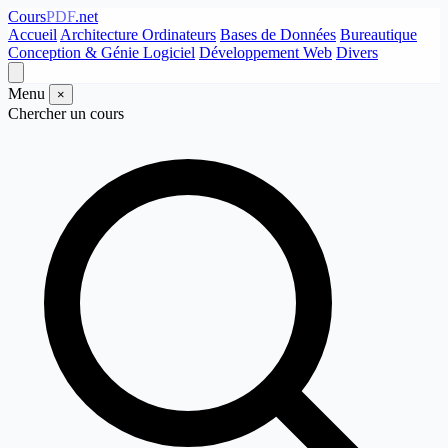
Cours
PDF
.net
Accueil
Architecture Ordinateurs
Bases de Données
Bureautique
Conception & Génie Logiciel
Développement Web
Divers
Menu
×
Chercher un cours