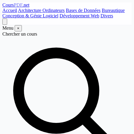
Cours
PDF
.net
Accueil
Architecture Ordinateurs
Bases de Données
Bureautique
Conception & Génie Logiciel
Développement Web
Divers
Menu
×
Chercher un cours