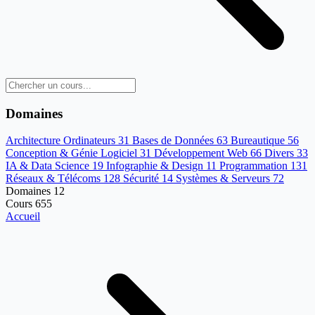
Domaines
Architecture Ordinateurs
31
Bases de Données
63
Bureautique
56
Conception & Génie Logiciel
31
Développement Web
66
Divers
33
IA & Data Science
19
Infographie & Design
11
Programmation
131
Réseaux & Télécoms
128
Sécurité
14
Systèmes & Serveurs
72
Domaines
12
Cours
655
Accueil