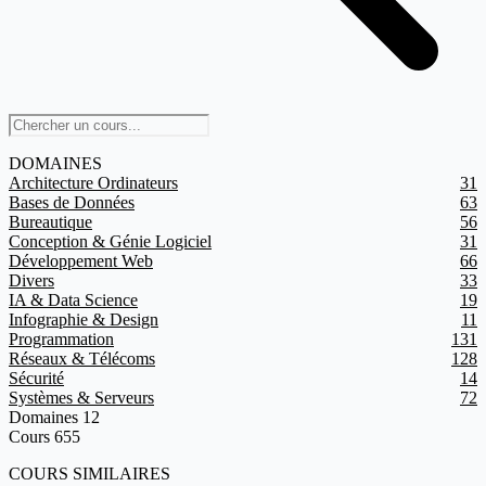
DOMAINES
Architecture Ordinateurs
31
Bases de Données
63
Bureautique
56
Conception & Génie Logiciel
31
Développement Web
66
Divers
33
IA & Data Science
19
Infographie & Design
11
Programmation
131
Réseaux & Télécoms
128
Sécurité
14
Systèmes & Serveurs
72
Domaines
12
Cours
655
COURS SIMILAIRES