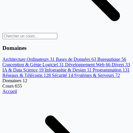
Domaines
Architecture Ordinateurs
31
Bases de Données
63
Bureautique
56
Conception & Génie Logiciel
31
Développement Web
66
Divers
33
IA & Data Science
19
Infographie & Design
11
Programmation
131
Réseaux & Télécoms
128
Sécurité
14
Systèmes & Serveurs
72
Domaines
12
Cours
655
Accueil