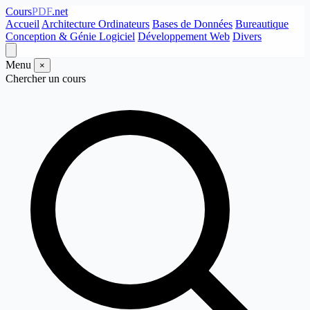
Cours
PDF
.net
Accueil
Architecture Ordinateurs
Bases de Données
Bureautique
Conception & Génie Logiciel
Développement Web
Divers
Menu
×
Chercher un cours