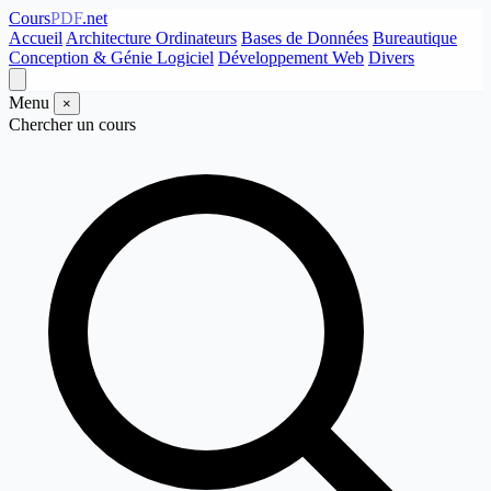
Cours
PDF
.net
Accueil
Architecture Ordinateurs
Bases de Données
Bureautique
Conception & Génie Logiciel
Développement Web
Divers
Menu
×
Chercher un cours