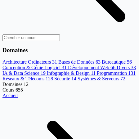
Domaines
Architecture Ordinateurs
31
Bases de Données
63
Bureautique
56
Conception & Génie Logiciel
31
Développement Web
66
Divers
33
IA & Data Science
19
Infographie & Design
11
Programmation
131
Réseaux & Télécoms
128
Sécurité
14
Systèmes & Serveurs
72
Domaines
12
Cours
655
Accueil