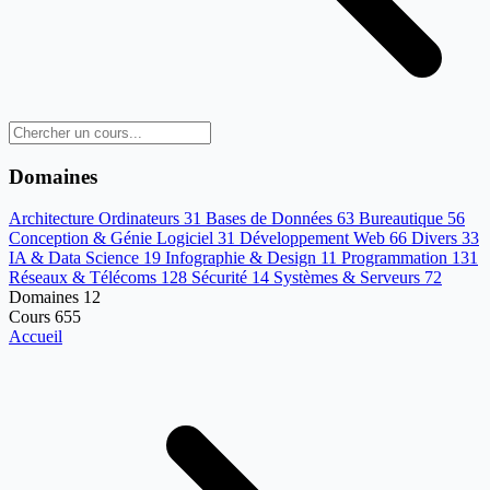
Domaines
Architecture Ordinateurs
31
Bases de Données
63
Bureautique
56
Conception & Génie Logiciel
31
Développement Web
66
Divers
33
IA & Data Science
19
Infographie & Design
11
Programmation
131
Réseaux & Télécoms
128
Sécurité
14
Systèmes & Serveurs
72
Domaines
12
Cours
655
Accueil