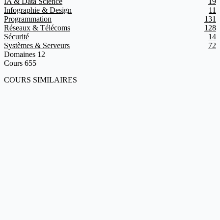
IA & Data Science
19
Infographie & Design
11
Programmation
131
Réseaux & Télécoms
128
Sécurité
14
Systèmes & Serveurs
72
Domaines
12
Cours
655
COURS SIMILAIRES