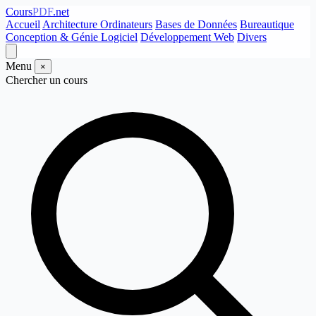
Cours
PDF
.net
Accueil
Architecture Ordinateurs
Bases de Données
Bureautique
Conception & Génie Logiciel
Développement Web
Divers
Menu
×
Chercher un cours