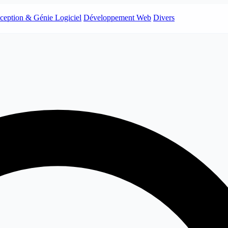
ception & Génie Logiciel
Développement Web
Divers