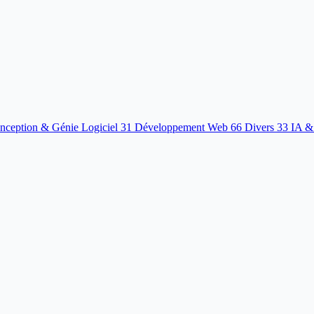
nception & Génie Logiciel
31
Développement Web
66
Divers
33
IA &