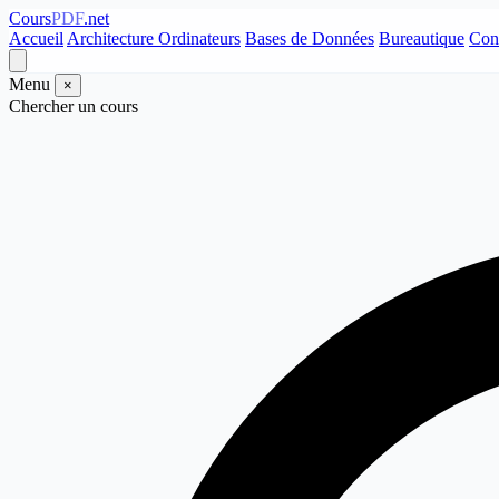
Cours
PDF
.net
Accueil
Architecture Ordinateurs
Bases de Données
Bureautique
Con
Menu
×
Chercher un cours