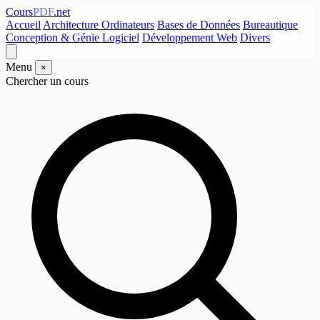
Cours
PDF
.net
Accueil
Architecture Ordinateurs
Bases de Données
Bureautique
Conception & Génie Logiciel
Développement Web
Divers
Menu
×
Chercher un cours