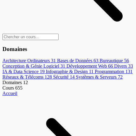
Domaines
Architecture Ordinateurs
31
Bases de Données
63
Bureautique
56
Conception & Génie Logiciel
31
Développement Web
66
Divers
33
IA & Data Science
19
Infographie & Design
11
Programmation
131
Réseaux & Télécoms
128
Sécurité
14
Systèmes & Serveurs
72
Domaines
12
Cours
655
Accueil