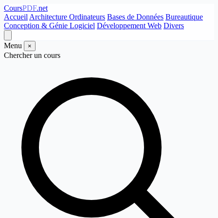
Cours
PDF
.net
Accueil
Architecture Ordinateurs
Bases de Données
Bureautique
Conception & Génie Logiciel
Développement Web
Divers
Menu
×
Chercher un cours