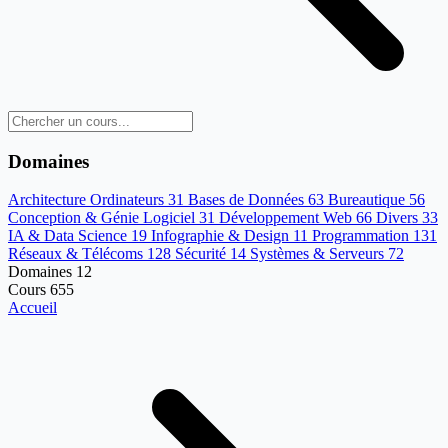
Domaines
Architecture Ordinateurs
31
Bases de Données
63
Bureautique
56
Conception & Génie Logiciel
31
Développement Web
66
Divers
33
IA & Data Science
19
Infographie & Design
11
Programmation
131
Réseaux & Télécoms
128
Sécurité
14
Systèmes & Serveurs
72
Domaines
12
Cours
655
Accueil