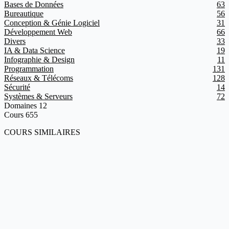
Bases de Données
63
Bureautique
56
Conception & Génie Logiciel
31
Développement Web
66
Divers
33
IA & Data Science
19
Infographie & Design
11
Programmation
131
Réseaux & Télécoms
128
Sécurité
14
Systèmes & Serveurs
72
Domaines
12
Cours
655
COURS SIMILAIRES