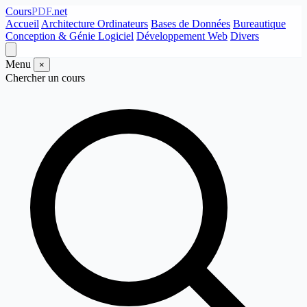
Cours
PDF
.net
Accueil
Architecture Ordinateurs
Bases de Données
Bureautique
Conception & Génie Logiciel
Développement Web
Divers
Menu
×
Chercher un cours