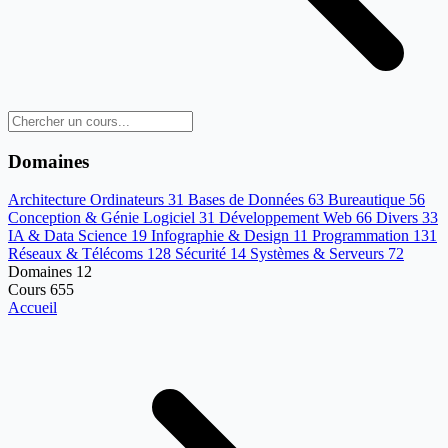
Domaines
Architecture Ordinateurs
31
Bases de Données
63
Bureautique
56
Conception & Génie Logiciel
31
Développement Web
66
Divers
33
IA & Data Science
19
Infographie & Design
11
Programmation
131
Réseaux & Télécoms
128
Sécurité
14
Systèmes & Serveurs
72
Domaines
12
Cours
655
Accueil