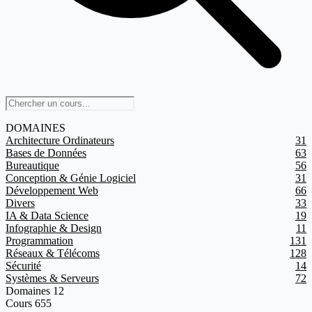
DOMAINES
Architecture Ordinateurs
31
Bases de Données
63
Bureautique
56
Conception & Génie Logiciel
31
Développement Web
66
Divers
33
IA & Data Science
19
Infographie & Design
11
Programmation
131
Réseaux & Télécoms
128
Sécurité
14
Systèmes & Serveurs
72
Domaines
12
Cours
655