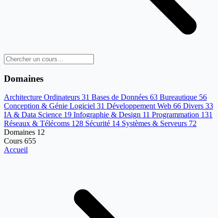
Domaines
Architecture Ordinateurs
31
Bases de Données
63
Bureautique
56
Conception & Génie Logiciel
31
Développement Web
66
Divers
33
IA & Data Science
19
Infographie & Design
11
Programmation
131
Réseaux & Télécoms
128
Sécurité
14
Systèmes & Serveurs
72
Domaines
12
Cours
655
Accueil