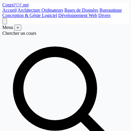
Cours
PDF
.net
Accueil
Architecture Ordinateurs
Bases de Données
Bureautique
Conception & Génie Logiciel
Développement Web
Divers
Menu
×
Chercher un cours