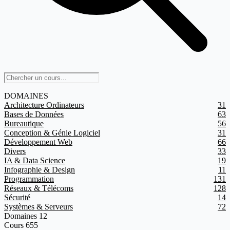
DOMAINES
Architecture Ordinateurs
31
Bases de Données
63
Bureautique
56
Conception & Génie Logiciel
31
Développement Web
66
Divers
33
IA & Data Science
19
Infographie & Design
11
Programmation
131
Réseaux & Télécoms
128
Sécurité
14
Systèmes & Serveurs
72
Domaines
12
Cours
655