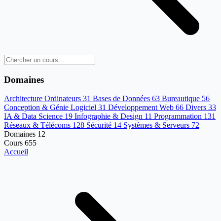
Domaines
Architecture Ordinateurs
31
Bases de Données
63
Bureautique
56
Conception & Génie Logiciel
31
Développement Web
66
Divers
33
IA & Data Science
19
Infographie & Design
11
Programmation
131
Réseaux & Télécoms
128
Sécurité
14
Systèmes & Serveurs
72
Domaines
12
Cours
655
Accueil