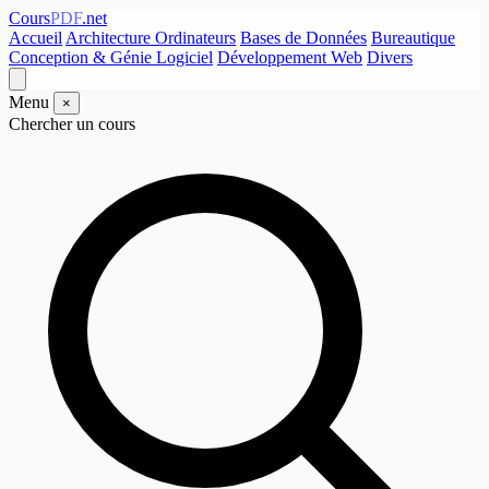
Cours
PDF
.net
Accueil
Architecture Ordinateurs
Bases de Données
Bureautique
Conception & Génie Logiciel
Développement Web
Divers
Menu
×
Chercher un cours