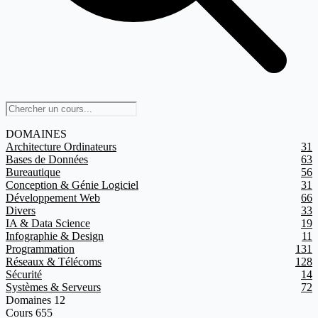
DOMAINES
Architecture Ordinateurs
31
Bases de Données
63
Bureautique
56
Conception & Génie Logiciel
31
Développement Web
66
Divers
33
IA & Data Science
19
Infographie & Design
11
Programmation
131
Réseaux & Télécoms
128
Sécurité
14
Systèmes & Serveurs
72
Domaines
12
Cours
655