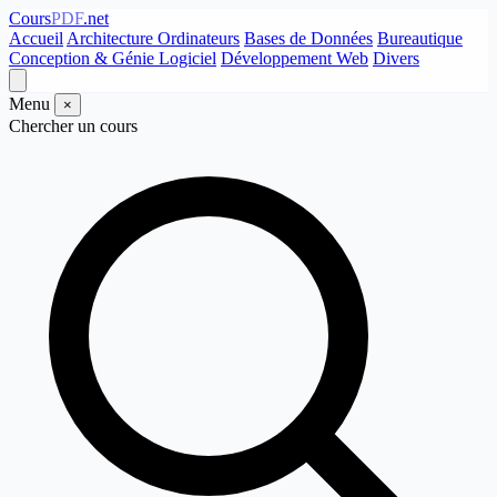
Cours
PDF
.net
Accueil
Architecture Ordinateurs
Bases de Données
Bureautique
Conception & Génie Logiciel
Développement Web
Divers
Menu
×
Chercher un cours