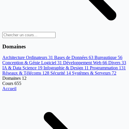
Domaines
Architecture Ordinateurs
31
Bases de Données
63
Bureautique
56
Conception & Génie Logiciel
31
Développement Web
66
Divers
33
IA & Data Science
19
Infographie & Design
11
Programmation
131
Réseaux & Télécoms
128
Sécurité
14
Systèmes & Serveurs
72
Domaines
12
Cours
655
Accueil