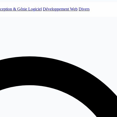
ception & Génie Logiciel
Développement Web
Divers