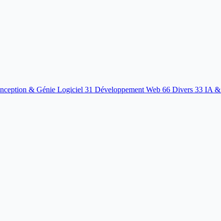
nception & Génie Logiciel
31
Développement Web
66
Divers
33
IA &