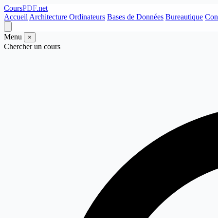
Cours
PDF
.net
Accueil
Architecture Ordinateurs
Bases de Données
Bureautique
Con
Menu
×
Chercher un cours