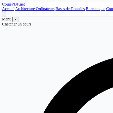
Cours
PDF
.net
Accueil
Architecture Ordinateurs
Bases de Données
Bureautique
Con
Menu
×
Chercher un cours