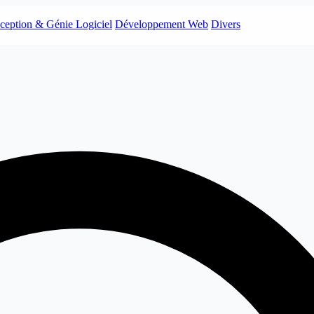
ception & Génie Logiciel
Développement Web
Divers