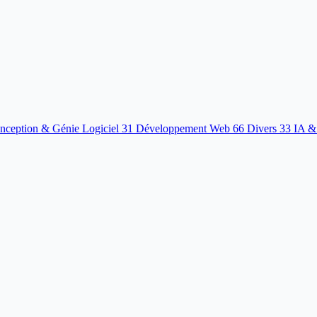
nception & Génie Logiciel
31
Développement Web
66
Divers
33
IA &