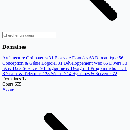
Domaines
Architecture Ordinateurs
31
Bases de Données
63
Bureautique
56
Conception & Génie Logiciel
31
Développement Web
66
Divers
33
IA & Data Science
19
Infographie & Design
11
Programmation
131
Réseaux & Télécoms
128
Sécurité
14
Systèmes & Serveurs
72
Domaines
12
Cours
655
Accueil