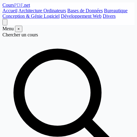
Cours
PDF
.net
Accueil
Architecture Ordinateurs
Bases de Données
Bureautique
Conception & Génie Logiciel
Développement Web
Divers
Menu
×
Chercher un cours