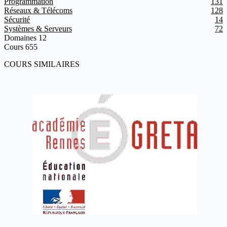
Programmation
131
Réseaux & Télécoms
128
Sécurité
14
Systèmes & Serveurs
72
Domaines
12
Cours
655
COURS SIMILAIRES