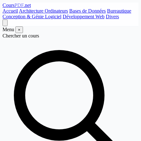
Cours
PDF
.net
Accueil
Architecture Ordinateurs
Bases de Données
Bureautique
Conception & Génie Logiciel
Développement Web
Divers
Menu
×
Chercher un cours