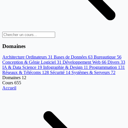
Domaines
Architecture Ordinateurs
31
Bases de Données
63
Bureautique
56
Conception & Génie Logiciel
31
Développement Web
66
Divers
33
IA & Data Science
19
Infographie & Design
11
Programmation
131
Réseaux & Télécoms
128
Sécurité
14
Systèmes & Serveurs
72
Domaines
12
Cours
655
Accueil