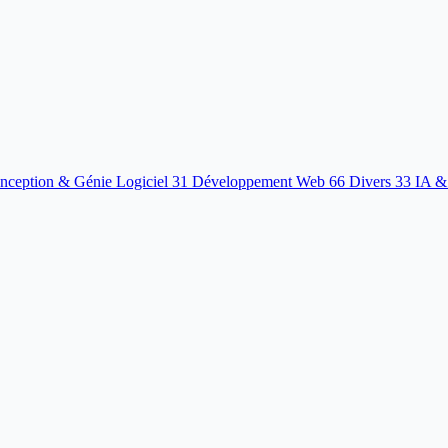
nception & Génie Logiciel
31
Développement Web
66
Divers
33
IA &