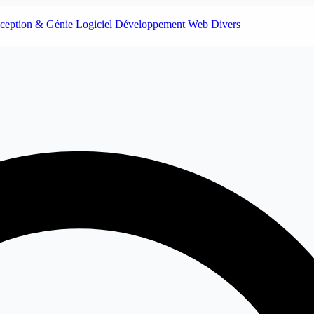
ception & Génie Logiciel
Développement Web
Divers