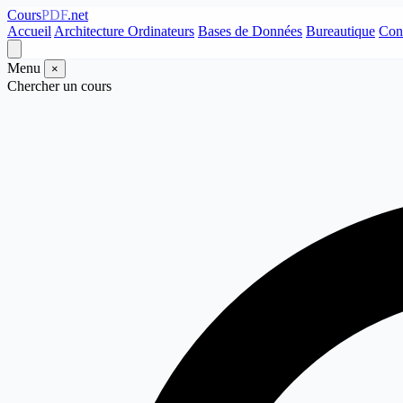
Cours
PDF
.net
Accueil
Architecture Ordinateurs
Bases de Données
Bureautique
Con
Menu
×
Chercher un cours