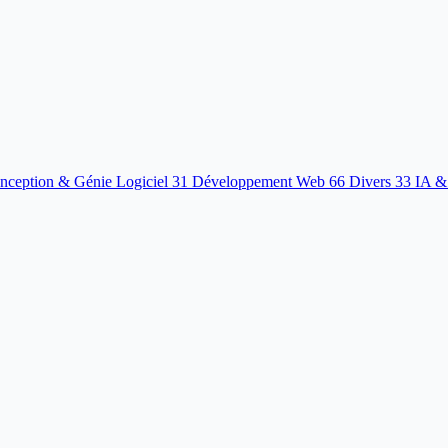
nception & Génie Logiciel
31
Développement Web
66
Divers
33
IA &