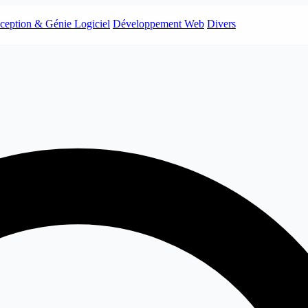
ception & Génie Logiciel
Développement Web
Divers