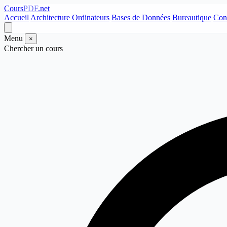
Cours
PDF
.net
Accueil
Architecture Ordinateurs
Bases de Données
Bureautique
Con
Menu
×
Chercher un cours