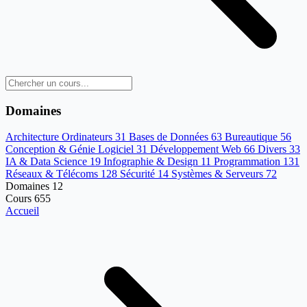
Domaines
Architecture Ordinateurs
31
Bases de Données
63
Bureautique
56
Conception & Génie Logiciel
31
Développement Web
66
Divers
33
IA & Data Science
19
Infographie & Design
11
Programmation
131
Réseaux & Télécoms
128
Sécurité
14
Systèmes & Serveurs
72
Domaines
12
Cours
655
Accueil