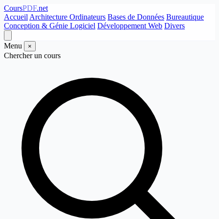
Cours
PDF
.net
Accueil
Architecture Ordinateurs
Bases de Données
Bureautique
Conception & Génie Logiciel
Développement Web
Divers
Menu
×
Chercher un cours