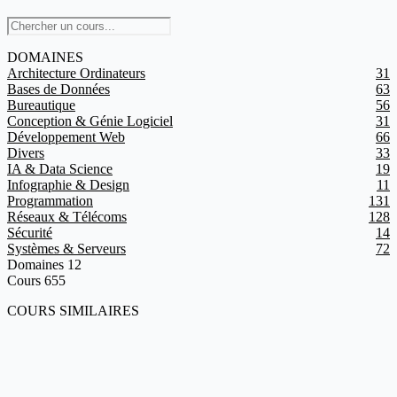
DOMAINES
Architecture Ordinateurs
31
Bases de Données
63
Bureautique
56
Conception & Génie Logiciel
31
Développement Web
66
Divers
33
IA & Data Science
19
Infographie & Design
11
Programmation
131
Réseaux & Télécoms
128
Sécurité
14
Systèmes & Serveurs
72
Domaines
12
Cours
655
COURS SIMILAIRES