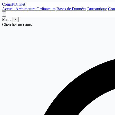
Cours
PDF
.net
Accueil
Architecture Ordinateurs
Bases de Données
Bureautique
Con
Menu
×
Chercher un cours