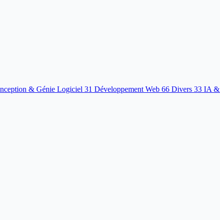
nception & Génie Logiciel
31
Développement Web
66
Divers
33
IA &