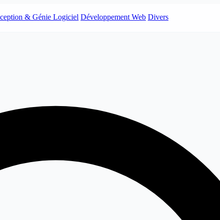
ception & Génie Logiciel
Développement Web
Divers