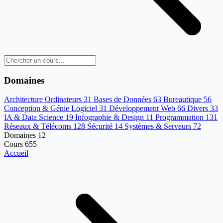
Domaines
Architecture Ordinateurs
31
Bases de Données
63
Bureautique
56
Conception & Génie Logiciel
31
Développement Web
66
Divers
33
IA & Data Science
19
Infographie & Design
11
Programmation
131
Réseaux & Télécoms
128
Sécurité
14
Systèmes & Serveurs
72
Domaines
12
Cours
655
Accueil