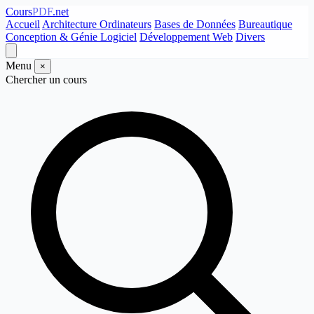
Cours
PDF
.net
Accueil
Architecture Ordinateurs
Bases de Données
Bureautique
Conception & Génie Logiciel
Développement Web
Divers
Menu
×
Chercher un cours