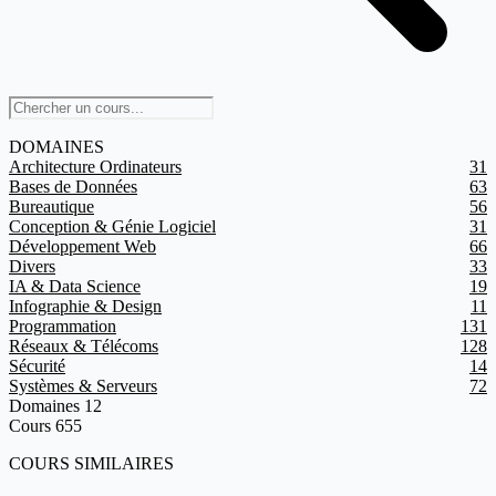
DOMAINES
Architecture Ordinateurs
31
Bases de Données
63
Bureautique
56
Conception & Génie Logiciel
31
Développement Web
66
Divers
33
IA & Data Science
19
Infographie & Design
11
Programmation
131
Réseaux & Télécoms
128
Sécurité
14
Systèmes & Serveurs
72
Domaines
12
Cours
655
COURS SIMILAIRES