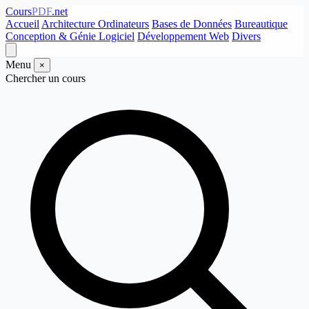
Cours
PDF
.net
Accueil
Architecture Ordinateurs
Bases de Données
Bureautique
Conception & Génie Logiciel
Développement Web
Divers
Menu
×
Chercher un cours