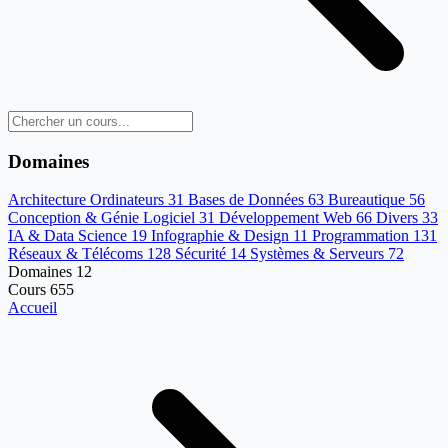
Domaines
Architecture Ordinateurs
31
Bases de Données
63
Bureautique
56
Conception & Génie Logiciel
31
Développement Web
66
Divers
33
IA & Data Science
19
Infographie & Design
11
Programmation
131
Réseaux & Télécoms
128
Sécurité
14
Systèmes & Serveurs
72
Domaines
12
Cours
655
Accueil