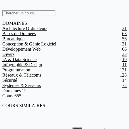
DOMAINES
Architecture Ordinateurs
31
Bases de Données
63
Bureautique
56
Conception & Génie Logiciel
31
Développement Web
66
Divers
33
IA & Data Science
19
Infographie & Design
11
Programmation
131
Réseaux & Télécoms
128
Sécurité
14
Systèmes & Serveurs
72
Domaines
12
Cours
655
COURS SIMILAIRES