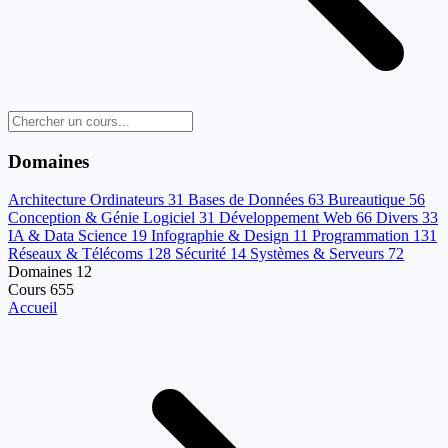
Domaines
Architecture Ordinateurs
31
Bases de Données
63
Bureautique
56
Conception & Génie Logiciel
31
Développement Web
66
Divers
33
IA & Data Science
19
Infographie & Design
11
Programmation
131
Réseaux & Télécoms
128
Sécurité
14
Systèmes & Serveurs
72
Domaines
12
Cours
655
Accueil