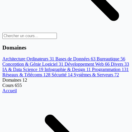
Domaines
Architecture Ordinateurs
31
Bases de Données
63
Bureautique
56
Conception & Génie Logiciel
31
Développement Web
66
Divers
33
IA & Data Science
19
Infographie & Design
11
Programmation
131
Réseaux & Télécoms
128
Sécurité
14
Systèmes & Serveurs
72
Domaines
12
Cours
655
Accueil