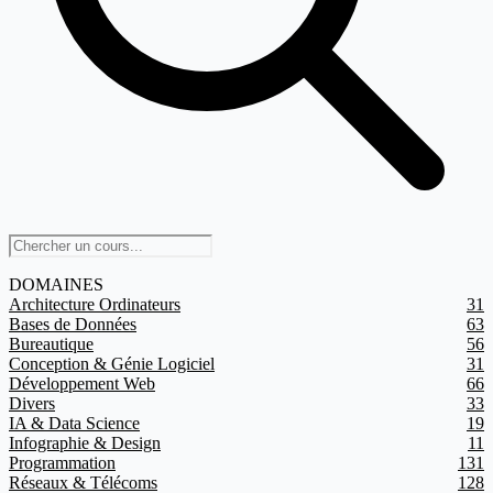
DOMAINES
Architecture Ordinateurs
31
Bases de Données
63
Bureautique
56
Conception & Génie Logiciel
31
Développement Web
66
Divers
33
IA & Data Science
19
Infographie & Design
11
Programmation
131
Réseaux & Télécoms
128