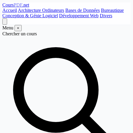
Cours
PDF
.net
Accueil
Architecture Ordinateurs
Bases de Données
Bureautique
Conception & Génie Logiciel
Développement Web
Divers
Menu
×
Chercher un cours