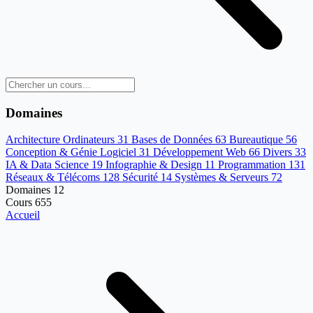
Domaines
Architecture Ordinateurs
31
Bases de Données
63
Bureautique
56
Conception & Génie Logiciel
31
Développement Web
66
Divers
33
IA & Data Science
19
Infographie & Design
11
Programmation
131
Réseaux & Télécoms
128
Sécurité
14
Systèmes & Serveurs
72
Domaines
12
Cours
655
Accueil