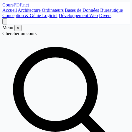
Cours
PDF
.net
Accueil
Architecture Ordinateurs
Bases de Données
Bureautique
Conception & Génie Logiciel
Développement Web
Divers
Menu
×
Chercher un cours