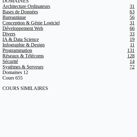
DOMAINES
Architecture Ordinateurs
31
Bases de Données
63
Bureautique
56
Conception & Génie Logiciel
31
Développement Web
66
Divers
33
IA & Data Science
19
Infographie & Design
11
Programmation
131
Réseaux & Télécoms
128
Sécurité
14
Systèmes & Serveurs
72
Domaines
12
Cours
655
COURS SIMILAIRES