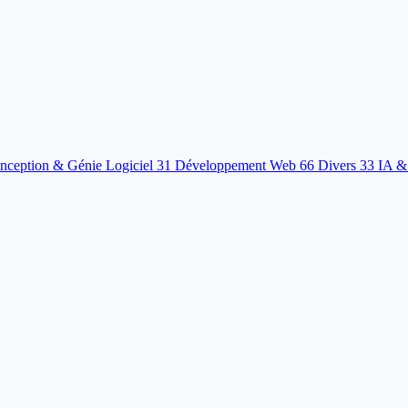
nception & Génie Logiciel
31
Développement Web
66
Divers
33
IA &