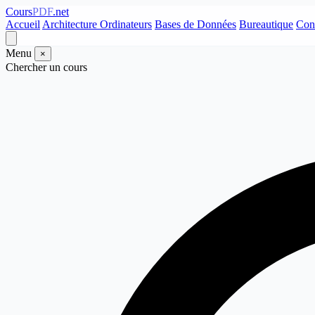
Cours
PDF
.net
Accueil
Architecture Ordinateurs
Bases de Données
Bureautique
Con
Menu
×
Chercher un cours