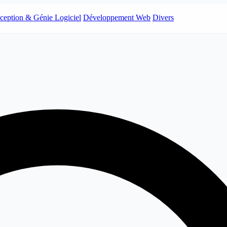
ception & Génie Logiciel
Développement Web
Divers