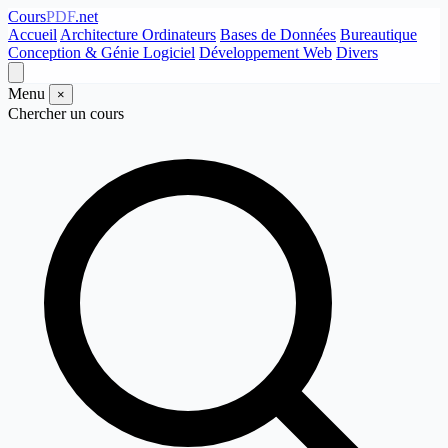
Cours
PDF
.net
Accueil
Architecture Ordinateurs
Bases de Données
Bureautique
Conception & Génie Logiciel
Développement Web
Divers
Menu
×
Chercher un cours