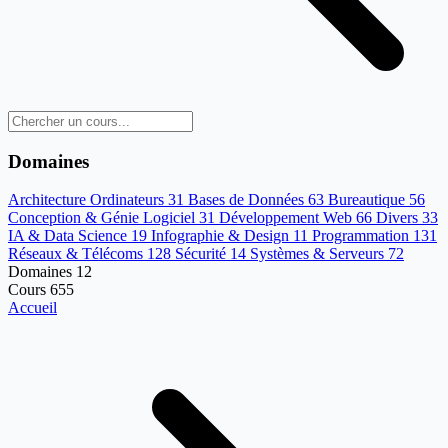
Domaines
Architecture Ordinateurs
31
Bases de Données
63
Bureautique
56
Conception & Génie Logiciel
31
Développement Web
66
Divers
33
IA & Data Science
19
Infographie & Design
11
Programmation
131
Réseaux & Télécoms
128
Sécurité
14
Systèmes & Serveurs
72
Domaines
12
Cours
655
Accueil