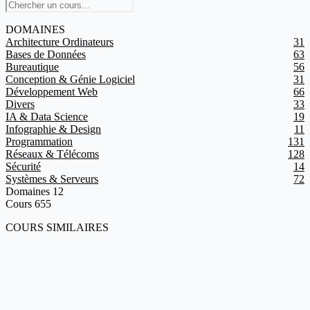
DOMAINES
Architecture Ordinateurs
31
Bases de Données
63
Bureautique
56
Conception & Génie Logiciel
31
Développement Web
66
Divers
33
IA & Data Science
19
Infographie & Design
11
Programmation
131
Réseaux & Télécoms
128
Sécurité
14
Systèmes & Serveurs
72
Domaines
12
Cours
655
COURS SIMILAIRES