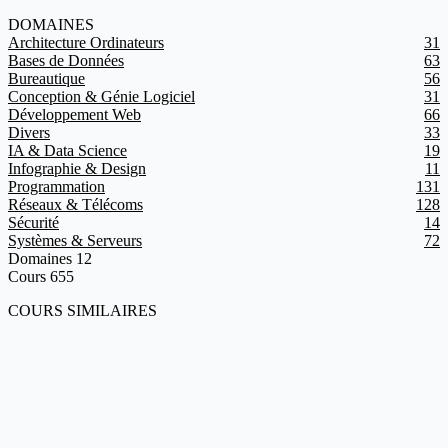
DOMAINES
Architecture Ordinateurs
31
Bases de Données
63
Bureautique
56
Conception & Génie Logiciel
31
Développement Web
66
Divers
33
IA & Data Science
19
Infographie & Design
11
Programmation
131
Réseaux & Télécoms
128
Sécurité
14
Systèmes & Serveurs
72
Domaines
12
Cours
655
COURS SIMILAIRES