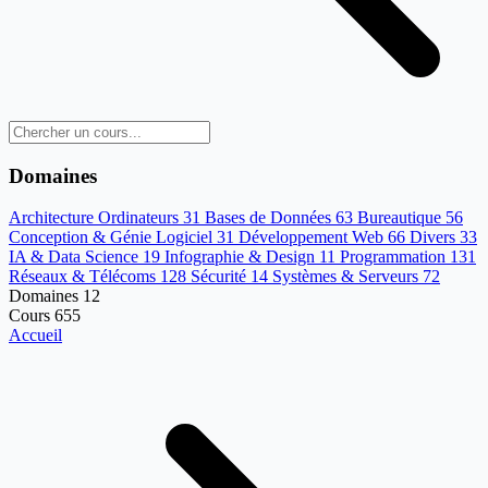
Domaines
Architecture Ordinateurs
31
Bases de Données
63
Bureautique
56
Conception & Génie Logiciel
31
Développement Web
66
Divers
33
IA & Data Science
19
Infographie & Design
11
Programmation
131
Réseaux & Télécoms
128
Sécurité
14
Systèmes & Serveurs
72
Domaines
12
Cours
655
Accueil