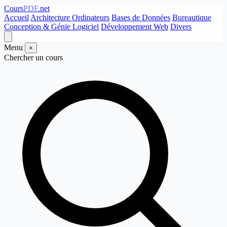
Cours
PDF
.net
Accueil
Architecture Ordinateurs
Bases de Données
Bureautique
Conception & Génie Logiciel
Développement Web
Divers
Menu
×
Chercher un cours