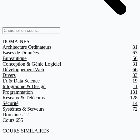
DOMAINES
Architecture Ordinateurs
31
Bases de Données
63
Bureautique
56
Conception & Génie Logiciel
31
Développement Web
66
Divers
33
IA & Data Science
19
Infographie & Design
11
Programmation
131
Réseaux & Télécoms
128
Sécurité
14
Systèmes & Serveurs
72
Domaines
12
Cours
655
COURS SIMILAIRES