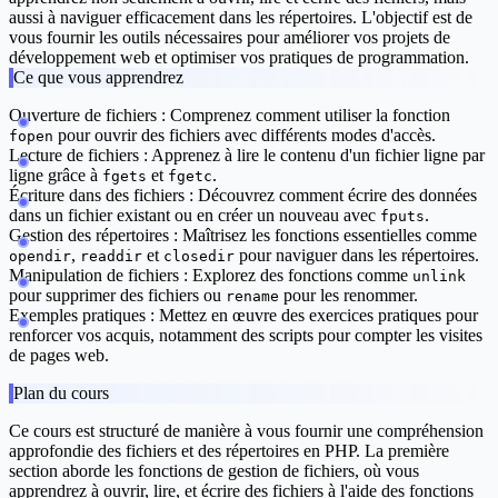
aussi à naviguer efficacement dans les répertoires. L'objectif est de
vous fournir les outils nécessaires pour améliorer vos projets de
développement web et optimiser vos pratiques de programmation.
Ce que vous apprendrez
Ouverture de fichiers :
Comprenez comment utiliser la fonction
pour ouvrir des fichiers avec différents modes d'accès.
fopen
Lecture de fichiers :
Apprenez à lire le contenu d'un fichier ligne par
ligne grâce à
et
.
fgets
fgetc
Écriture dans des fichiers :
Découvrez comment écrire des données
dans un fichier existant ou en créer un nouveau avec
.
fputs
Gestion des répertoires :
Maîtrisez les fonctions essentielles comme
,
et
pour naviguer dans les répertoires.
opendir
readdir
closedir
Manipulation de fichiers :
Explorez des fonctions comme
unlink
pour supprimer des fichiers ou
pour les renommer.
rename
Exemples pratiques :
Mettez en œuvre des exercices pratiques pour
renforcer vos acquis, notamment des scripts pour compter les visites
de pages web.
Plan du cours
Ce cours est structuré de manière à vous fournir une compréhension
approfondie des fichiers et des répertoires en PHP. La première
section aborde les
fonctions de gestion de fichiers
, où vous
apprendrez à ouvrir, lire, et écrire des fichiers à l'aide des fonctions