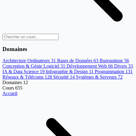
Domaines
Architecture Ordinateurs
31
Bases de Données
63
Bureautique
56
Conception & Génie Logiciel
31
Développement Web
66
Divers
33
IA & Data Science
19
Infographie & Design
11
Programmation
131
Réseaux & Télécoms
128
Sécurité
14
Systèmes & Serveurs
72
Domaines
12
Cours
655
Accueil