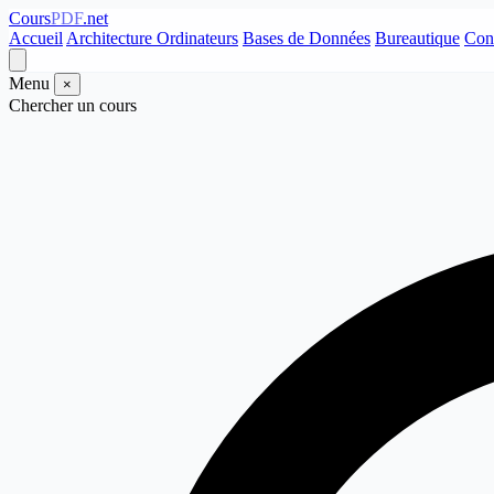
Cours
PDF
.net
Accueil
Architecture Ordinateurs
Bases de Données
Bureautique
Con
Menu
×
Chercher un cours