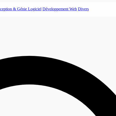
ception & Génie Logiciel
Développement Web
Divers