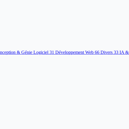
nception & Génie Logiciel
31
Développement Web
66
Divers
33
IA &