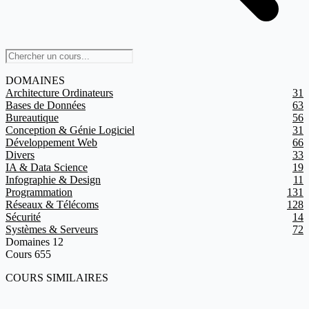
DOMAINES
Architecture Ordinateurs
31
Bases de Données
63
Bureautique
56
Conception & Génie Logiciel
31
Développement Web
66
Divers
33
IA & Data Science
19
Infographie & Design
11
Programmation
131
Réseaux & Télécoms
128
Sécurité
14
Systèmes & Serveurs
72
Domaines
12
Cours
655
COURS SIMILAIRES