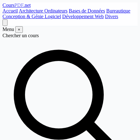
Cours
PDF
.net
Accueil
Architecture Ordinateurs
Bases de Données
Bureautique
Conception & Génie Logiciel
Développement Web
Divers
Menu
×
Chercher un cours