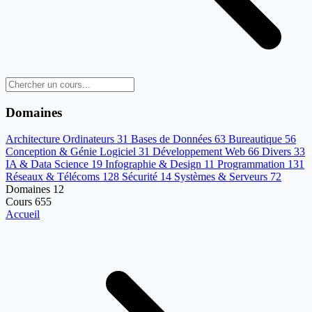
Domaines
Architecture Ordinateurs
31
Bases de Données
63
Bureautique
56
Conception & Génie Logiciel
31
Développement Web
66
Divers
33
IA & Data Science
19
Infographie & Design
11
Programmation
131
Réseaux & Télécoms
128
Sécurité
14
Systèmes & Serveurs
72
Domaines
12
Cours
655
Accueil