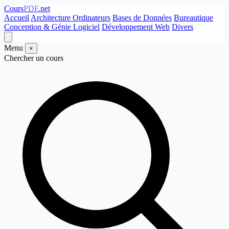
Cours
PDF
.net
Accueil
Architecture Ordinateurs
Bases de Données
Bureautique
Conception & Génie Logiciel
Développement Web
Divers
Menu
×
Chercher un cours