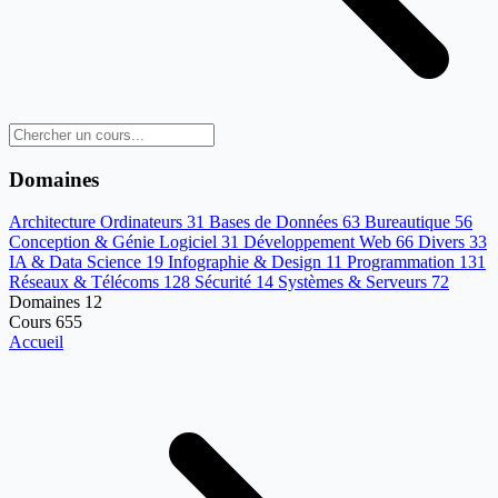
Domaines
Architecture Ordinateurs
31
Bases de Données
63
Bureautique
56
Conception & Génie Logiciel
31
Développement Web
66
Divers
33
IA & Data Science
19
Infographie & Design
11
Programmation
131
Réseaux & Télécoms
128
Sécurité
14
Systèmes & Serveurs
72
Domaines
12
Cours
655
Accueil