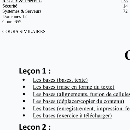
Réseaux & Télécoms
128
Sécurité
14
Systèmes & Serveurs
72
Domaines
12
Cours
655
COURS SIMILAIRES