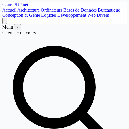
Cours
PDF
.net
Accueil
Architecture Ordinateurs
Bases de Données
Bureautique
Conception & Génie Logiciel
Développement Web
Divers
Menu
×
Chercher un cours