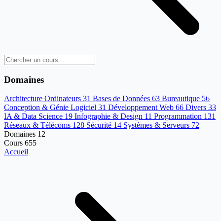
Domaines
Architecture Ordinateurs
31
Bases de Données
63
Bureautique
56
Conception & Génie Logiciel
31
Développement Web
66
Divers
33
IA & Data Science
19
Infographie & Design
11
Programmation
131
Réseaux & Télécoms
128
Sécurité
14
Systèmes & Serveurs
72
Domaines
12
Cours
655
Accueil