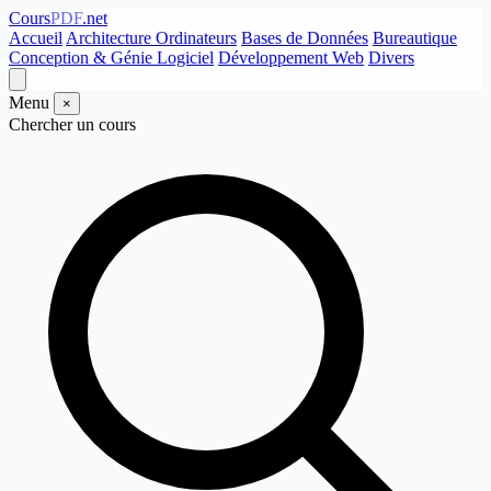
Cours
PDF
.net
Accueil
Architecture Ordinateurs
Bases de Données
Bureautique
Conception & Génie Logiciel
Développement Web
Divers
Menu
×
Chercher un cours