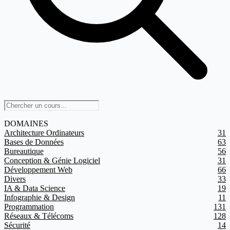
DOMAINES
Architecture Ordinateurs
31
Bases de Données
63
Bureautique
56
Conception & Génie Logiciel
31
Développement Web
66
Divers
33
IA & Data Science
19
Infographie & Design
11
Programmation
131
Réseaux & Télécoms
128
Sécurité
14