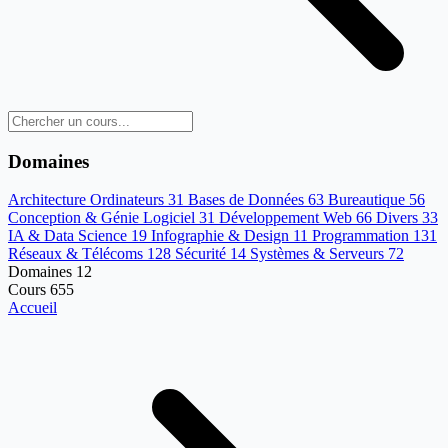
Domaines
Architecture Ordinateurs
31
Bases de Données
63
Bureautique
56
Conception & Génie Logiciel
31
Développement Web
66
Divers
33
IA & Data Science
19
Infographie & Design
11
Programmation
131
Réseaux & Télécoms
128
Sécurité
14
Systèmes & Serveurs
72
Domaines
12
Cours
655
Accueil