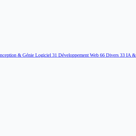
nception & Génie Logiciel
31
Développement Web
66
Divers
33
IA &