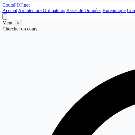
Cours
PDF
.net
Accueil
Architecture Ordinateurs
Bases de Données
Bureautique
Con
Menu
×
Chercher un cours