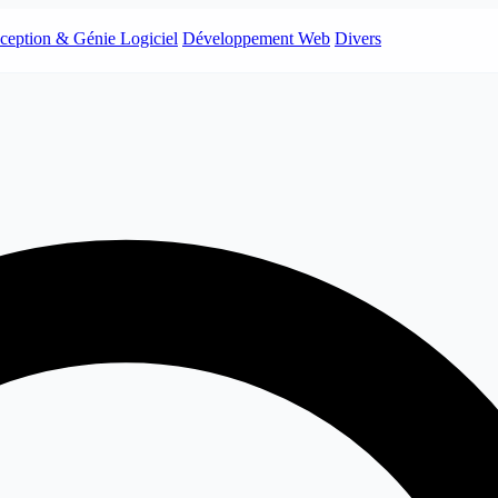
ception & Génie Logiciel
Développement Web
Divers